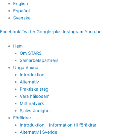
Hoppa
English
till
Español
innehåll
Svenska
Facebook
Twitter
Google-plus
Instagram
Youtube
Hem
Om STARS
Samarbetspartners
Unga Vuxna
Introduktion
Alternativ
Praktiska steg
Vara hälsosam
Mitt nätverk
Självständighet
Föräldrar
Introduktion – Information till föräldrar
Alternativ i Sverige