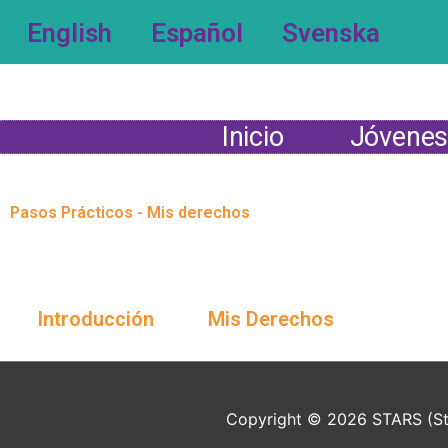
Ir
English
Español
Svenska
al
contenido
Inicio
Jóvene
Pasos Prácticos - Mis derechos
Introducción
Mis Derechos
Copyright © 2026
STARS (Stu